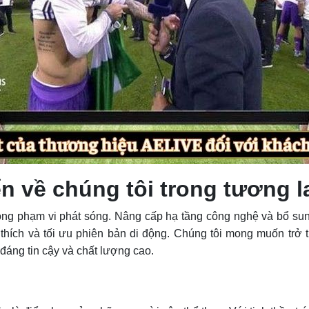
n về chúng tôi trong tương l
rộng phạm vi phát sóng. Nâng cấp hạ tầng công nghệ và bổ su
 thích và tối ưu phiên bản di động. Chúng tôi mong muốn tr
 đáng tin cậy và chất lượng cao.