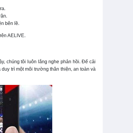
ra.
rận.
n bên lề.
trên AELIVE.
y, chúng tôi luôn lắng nghe phản hồi. Để cải
 duy trì một môi trường thân thiện, an toàn và