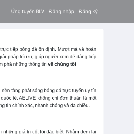
Ứng tuyển BLV
Đăng nhập
Đăng ký
ực tiếp bóng đá ổn định. Mượt mà và hoàn
iải pháp tối ưu, giúp người xem dễ dàng tiếp
hám phá những thông tin
về chúng tôi
g nền tảng phát sóng bóng đá trực tuyến uy tín
n quốc tế. AELIVE không chỉ đơn thuần là một
g tin chính xác, nhanh chóng và đa chiều.
những giá trị cốt lõi đặc biệt. Nhằm đem lại