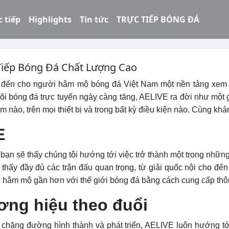
c tiếp
Highlights
Tin tức
TRỰC TIẾP BÓNG ĐÁ
 Tiếp Bóng Đá Chất Lượng Cao
ến cho người hâm mộ bóng đá Việt Nam một nền tảng xem tr
dõi bóng đá trực tuyến ngày càng tăng, AELIVE ra đời như một g
m nào, trên mọi thiết bị và trong bất kỳ điều kiện nào. Cùng k
E
 bạn sẽ thấy chúng tôi hướng tới việc trở thành một trong nhữn
m thấy đầy đủ các trận đấu quan trọng, từ giải quốc nội cho đế
 hâm mộ gần hơn với thế giới bóng đá bằng cách cung cấp thôn
ương hiệu theo đuổi
 chặng đường hình thành và phát triển, AELIVE luôn hướng tới 