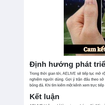
Định hướng phát triể
Trong thời gian tới, AELIVE sẽ tiếp tục mở 
nghiệm người dùng. Gợi ý trận đấu theo sở
bóng đá. Khi tìm kiếm một kênh xem trực tiếp
Kết luận