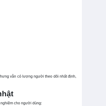
nhưng vẫn có lượng người theo dõi nhất định,
nhật
ải nghiệm cho người dùng: