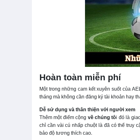
Hoàn toàn miễn phí
Một trong những cam kết xuyên suốt của AEL
tháng mà không cần đăng ký tài khoản hay th
Dễ sử dụng và thân thiện với người xem
Thêm một điểm cộng
về chúng tô
i đó là gi
chỉ cần vài cú nhấp chuột là đã có thể tru
bảo độ tương thích cao.