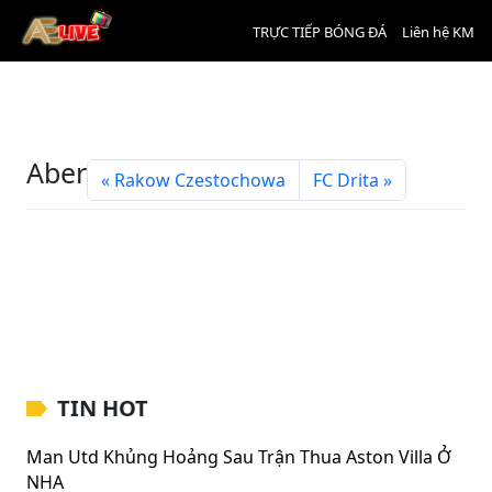
TRỰC TIẾP BÓNG ĐÁ
Liên hệ KM
Aberdeen
Rakow Czestochowa
FC Drita
TIN HOT
Man Utd Khủng Hoảng Sau Trận Thua Aston Villa Ở
NHA