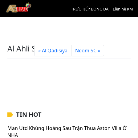
TRỰC TIẾP BÓNG ĐÁ
Liên hệ KM
Al Ahli SC
Al Qadisiya
Neom SC
TIN HOT
Man Utd Khủng Hoảng Sau Trận Thua Aston Villa Ở
NHA