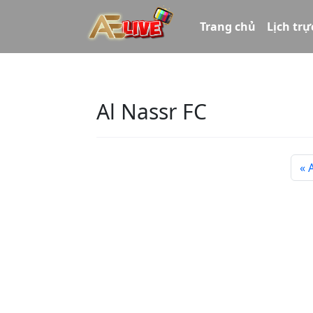
Trang chủ
Lịch trự
Al Nassr FC