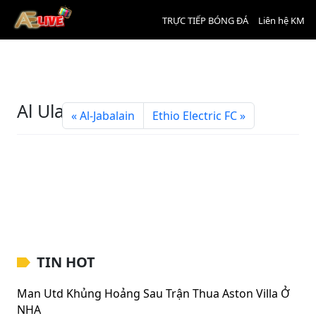
TRỰC TIẾP BÓNG ĐÁ
Liên hệ KM
Al Ula FC
Al-Jabalain
Ethio Electric FC
TIN HOT
Man Utd Khủng Hoảng Sau Trận Thua Aston Villa Ở
NHA