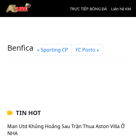
TRỰC TIẾP BÓNG ĐÁ
Liên hệ KM
Benfica
Sporting CP
FC Porto
TIN HOT
Man Utd Khủng Hoảng Sau Trận Thua Aston Villa Ở
NHA