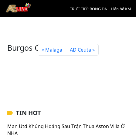
TRỰC TIẾP BÓNG ĐÁ
Liên hệ KM
Burgos CF
Malaga
AD Ceuta
TIN HOT
Man Utd Khủng Hoảng Sau Trận Thua Aston Villa Ở
NHA