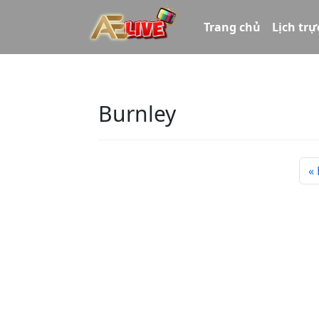
Trang chủ
Lịch trự
Burnley