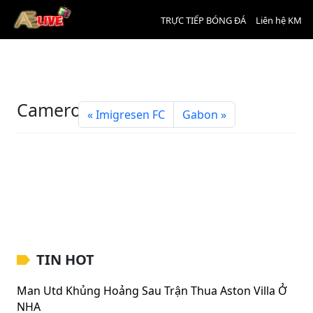
TRỰC TIẾP BÓNG ĐÁ
Liên hệ KM
Cameroon
Imigresen FC
Gabon
TIN HOT
Man Utd Khủng Hoảng Sau Trận Thua Aston Villa Ở
NHA