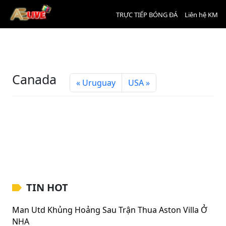
TRỰC TIẾP BÓNG ĐÁ
Liên hệ KM
Canada
Uruguay
USA
TIN HOT
Man Utd Khủng Hoảng Sau Trận Thua Aston Villa Ở
NHA