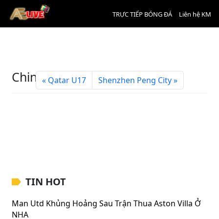
TRỰC TIẾP BÓNG ĐÁ
Liên hệ KM
China U17
Qatar U17
Shenzhen Peng City
TIN HOT
Man Utd Khủng Hoảng Sau Trận Thua Aston Villa Ở
NHA