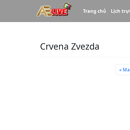
Trang chủ
Lịch trự
Crvena Zvezda
Ma