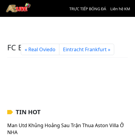
TRỰC TIẾP BÓNG ĐÁ
Liên hệ KM
FC Bayern Munich
Real Oviedo
Eintracht Frankfurt
TIN HOT
Man Utd Khủng Hoảng Sau Trận Thua Aston Villa Ở
NHA