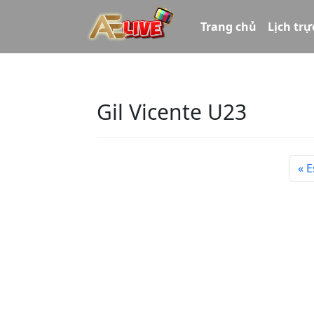
Trang chủ
Lịch trự
Gil Vicente U23
E