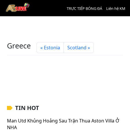
TRỰC TIẾP BÓNG ĐÁ
Liên hệ KM
Greece
Estonia
Scotland
TIN HOT
Man Utd Khủng Hoảng Sau Trận Thua Aston Villa Ở
NHA