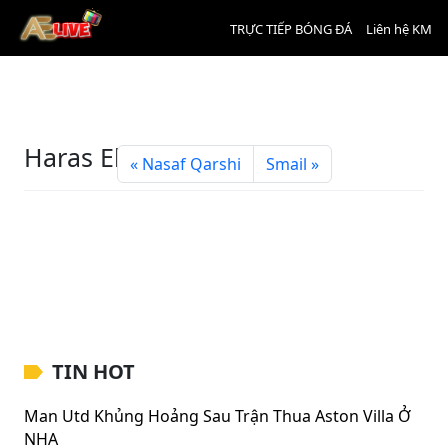
TRỰC TIẾP BÓNG ĐÁ
Liên hệ KM
Haras El Hodood
Nasaf Qarshi
Smail
TIN HOT
Man Utd Khủng Hoảng Sau Trận Thua Aston Villa Ở
NHA