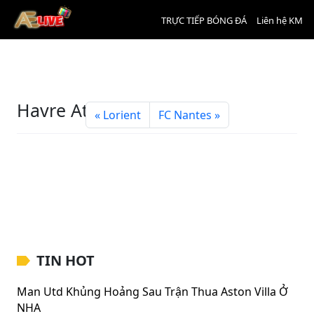
TRỰC TIẾP BÓNG ĐÁ
Liên hệ KM
Havre Athletic Club
Lorient
FC Nantes
TIN HOT
Man Utd Khủng Hoảng Sau Trận Thua Aston Villa Ở
NHA