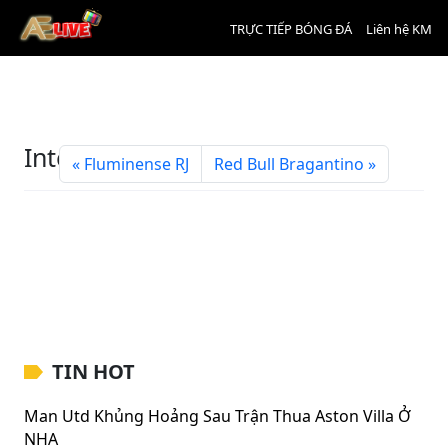
TRỰC TIẾP BÓNG ĐÁ
Liên hệ KM
Internacional RS
Fluminense RJ
Red Bull Bragantino
TIN HOT
Man Utd Khủng Hoảng Sau Trận Thua Aston Villa Ở
NHA