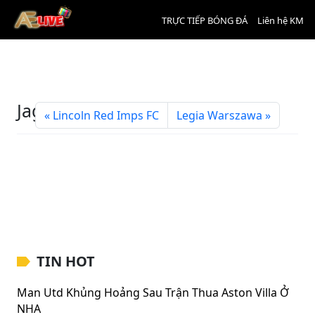
TRỰC TIẾP BÓNG ĐÁ
Liên hệ KM
Jagiellonia Bialystok
Lincoln Red Imps FC
Legia Warszawa
TIN HOT
Man Utd Khủng Hoảng Sau Trận Thua Aston Villa Ở
NHA