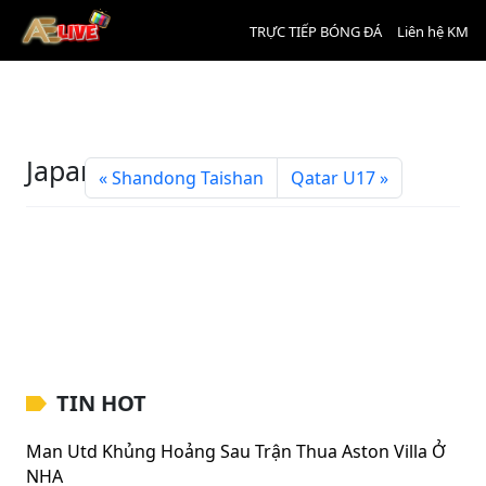
TRỰC TIẾP BÓNG ĐÁ
Liên hệ KM
Japan U17
Shandong Taishan
Qatar U17
TIN HOT
Man Utd Khủng Hoảng Sau Trận Thua Aston Villa Ở
NHA