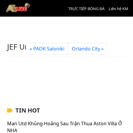
TRỰC TIẾP BÓNG ĐÁ
Liên hệ KM
JEF United Ichihara Chiba
PAOK Saloniki
Orlando City
TIN HOT
Man Utd Khủng Hoảng Sau Trận Thua Aston Villa Ở
NHA