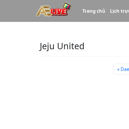
Trang chủ
Lịch trự
Jeju United
Dae