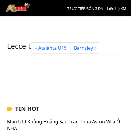
TRỰC TIẾP BÓNG ĐÁ
Liên hệ KM
Lecce U20
Atalanta U19
Barnsley
TIN HOT
Man Utd Khủng Hoảng Sau Trận Thua Aston Villa Ở
NHA