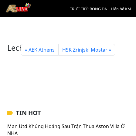
TRỰC TIẾP BÓNG ĐÁ
Liên hệ KM
Lech Poznan
AEK Athens
HSK Zrinjski Mostar
TIN HOT
Man Utd Khủng Hoảng Sau Trận Thua Aston Villa Ở
NHA