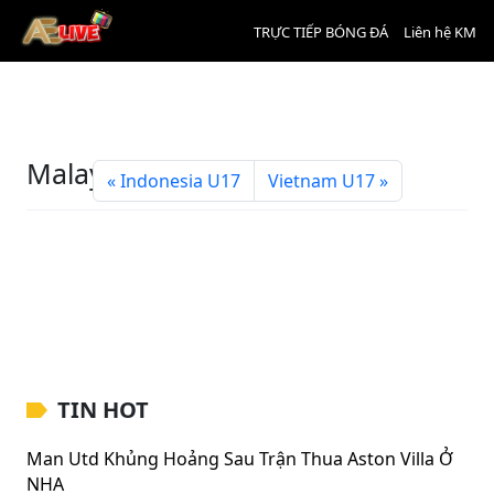
TRỰC TIẾP BÓNG ĐÁ
Liên hệ KM
Malaysia U17
Indonesia U17
Vietnam U17
TIN HOT
Man Utd Khủng Hoảng Sau Trận Thua Aston Villa Ở
NHA