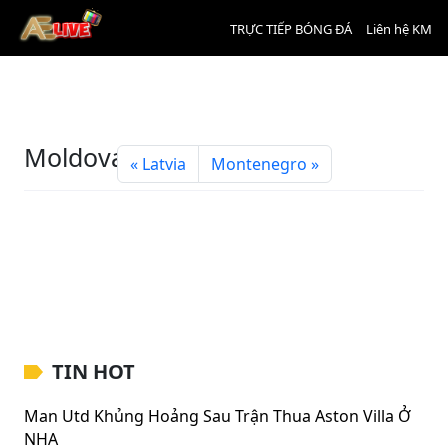
TRỰC TIẾP BÓNG ĐÁ
Liên hệ KM
Moldova
Latvia
Montenegro
TIN HOT
Man Utd Khủng Hoảng Sau Trận Thua Aston Villa Ở
NHA