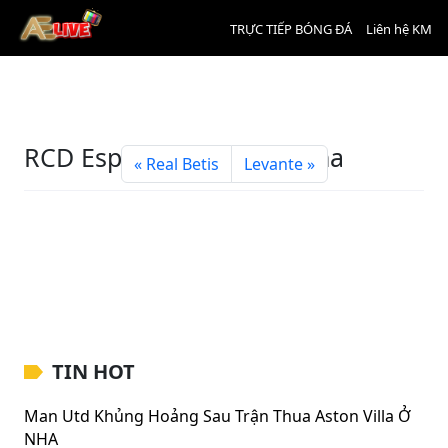
TRỰC TIẾP BÓNG ĐÁ
Liên hệ KM
RCD Espanyol de Barcelona
Real Betis
Levante
TIN HOT
Man Utd Khủng Hoảng Sau Trận Thua Aston Villa Ở
NHA