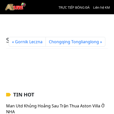
TRỰC TIẾP BÓNG ĐÁ
Liên hệ KM
Shanghai Port
Gornik Leczna
Chongqing Tonglianglong
TIN HOT
Man Utd Khủng Hoảng Sau Trận Thua Aston Villa Ở
NHA