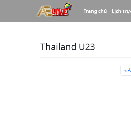
Trang chủ
Lịch trự
Thailand U23
A