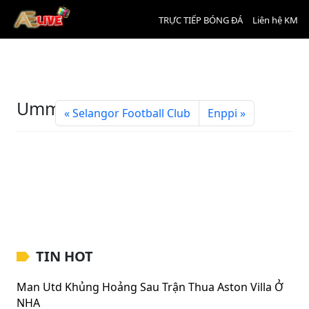
TRỰC TIẾP BÓNG ĐÁ
Liên hệ KM
Umm Salal
Selangor Football Club
Enppi
TIN HOT
Man Utd Khủng Hoảng Sau Trận Thua Aston Villa Ở
NHA