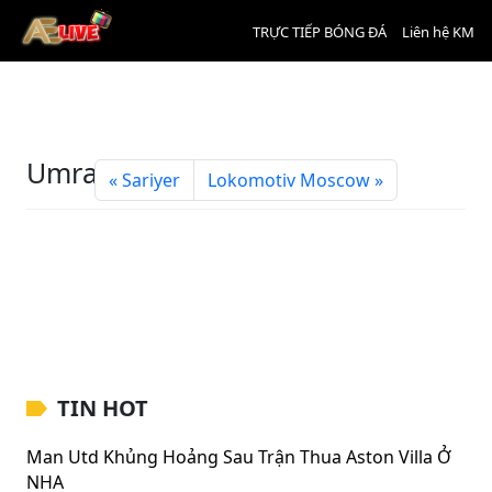
TRỰC TIẾP BÓNG ĐÁ
Liên hệ KM
Umraniyespor
Sariyer
Lokomotiv Moscow
TIN HOT
Man Utd Khủng Hoảng Sau Trận Thua Aston Villa Ở
NHA