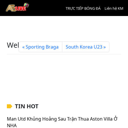
TRỰC TIẾP BÓNG ĐÁ
Liên hệ KM
Wellington Phoenix
Sporting Braga
South Korea U23
TIN HOT
Man Utd Khủng Hoảng Sau Trận Thua Aston Villa Ở
NHA