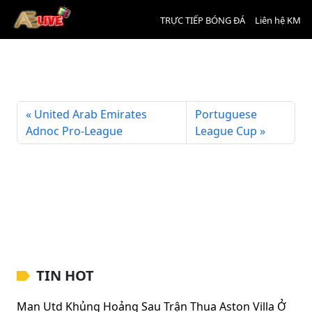
TRỰC TIẾP BÓNG ĐÁ
Liên hệ KM
AFC U23 Asian Cup
United Arab Emirates
Portuguese
Adnoc Pro-League
League Cup
TIN HOT
Man Utd Khủng Hoảng Sau Trận Thua Aston Villa Ở