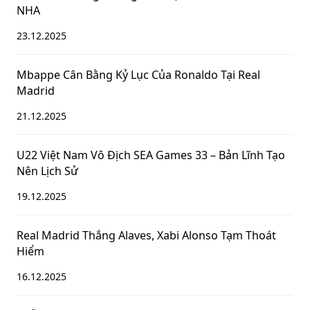
NHA
23.12.2025
Mbappe Cân Bằng Kỷ Lục Của Ronaldo Tại Real
Madrid
21.12.2025
U22 Việt Nam Vô Địch SEA Games 33 – Bản Lĩnh Tạo
Nên Lịch Sử
19.12.2025
Real Madrid Thắng Alaves, Xabi Alonso Tạm Thoát
Hiểm
16.12.2025