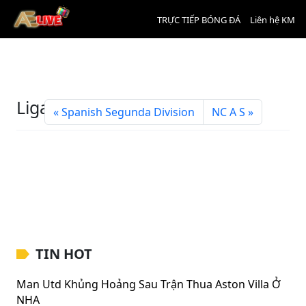
TRỰC TIẾP BÓNG ĐÁ
Liên hệ KM
Liga Portugal 2
Spanish Segunda Division
NC A S
TIN HOT
Man Utd Khủng Hoảng Sau Trận Thua Aston Villa Ở
NHA