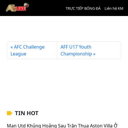
TRỰC TIẾP BÓNG ĐÁ
Liên hệ KM
Romanian SuperLiga
AFC Challenge
AFF U17 Youth
League
Championship
TIN HOT
Man Utd Khủng Hoảng Sau Trận Thua Aston Villa Ở