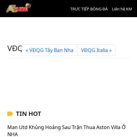
TRỰC TIẾP BÓNG ĐÁ
Liên hệ KM
VĐQG Đức
VĐQG Tây Ban Nha
VĐQG Italia
TIN HOT
Man Utd Khủng Hoảng Sau Trận Thua Aston Villa Ở
NHA