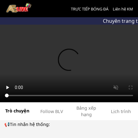
TRỰC TIẾP BÓNG ĐÁ
Liên hệ KM
Chuyên trang t
Bảng xếp
Trò chuyện
Follow BLV
Lịch trình
hạng
📢Tin nhắn hệ thống: