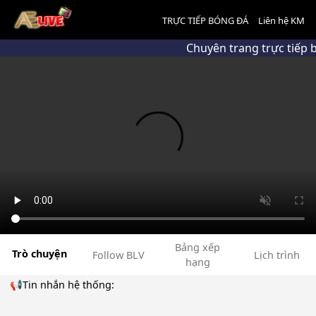
TRỰC TIẾP BÓNG ĐÁ
Liên hệ KM
Chuyên trang trực tiếp
Bảng xếp
Trò chuyện
Follow BLV
Lịch trình
hạng
📢Tin nhắn hệ thống: