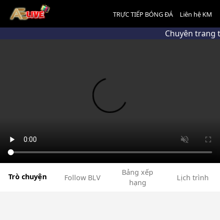
TRỰC TIẾP BÓNG ĐÁ
Liên hệ KM
Chuyên trang t
Bảng xếp
Trò chuyện
Follow BLV
Lịch trình
hạng