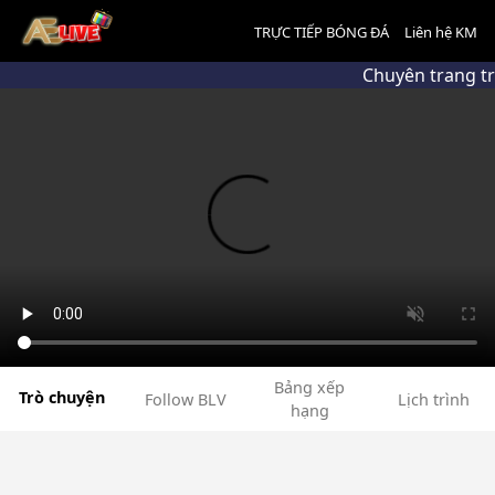
TRỰC TIẾP BÓNG ĐÁ
Liên hệ KM
Chuyên trang t
Bảng xếp
Trò chuyện
Follow BLV
Lịch trình
hạng