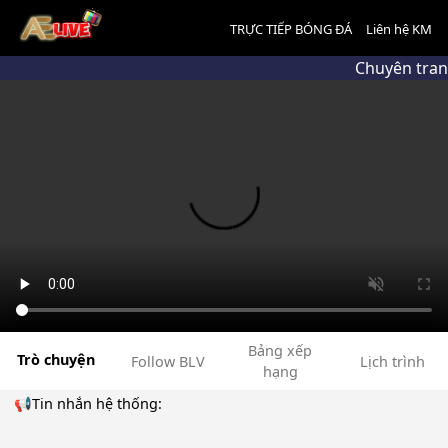
TRỰC TIẾP BÓNG ĐÁ
Liên hệ KM
Chuyên tran
Bảng xếp
Trò chuyện
Follow BLV
Lịch trình
hạng
📢Tin nhắn hệ thống: