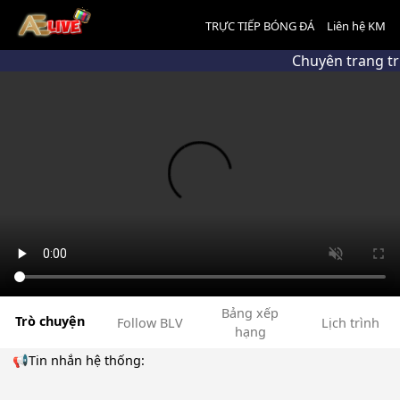
TRỰC TIẾP BÓNG ĐÁ
Liên hệ KM
Chuyên trang tr
Bảng xếp
Trò chuyện
Follow BLV
Lịch trình
hạng
📢Tin nhắn hệ thống: