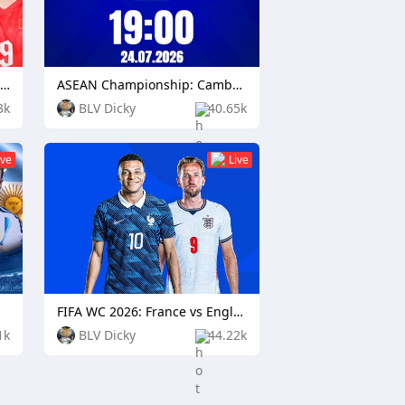
ASEAN Championship: Timor Leste vs Vietnam
ASEAN Championship: Cambodia vs Singapore
3k
BLV Dicky
40.65k
ive
Live
FIFA WC 2026: France vs England
1k
BLV Dicky
44.22k