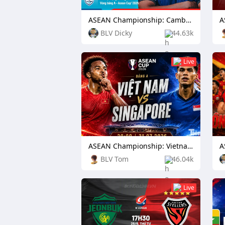
ASEAN Championship: Cambodia vs Timor Leste
BLV Dicky
44.63k
Live
ASEAN Championship: Vietnam vs Singapore
BLV Tom
46.04k
Live