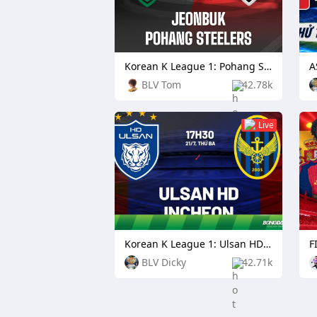
Korean K League 1: Pohang Steelers vs Daejeon Citizen
BLV Tom
42.78k
Live
Korean K League 1: Ulsan HD FC vs Incheon United
F
BLV Dicky
42.71k