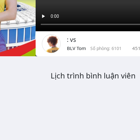
: vs
BLV Tom
45
Số phòng: 6101
Lịch trình bình luận viên