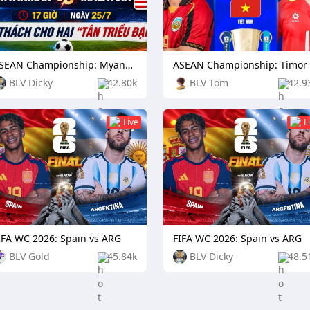
ASEAN Championship: Myanmar vs Malaysia
BLV Dicky
42.80k
BLV Tom
42.9
Live
L
IFA WC 2026: Spain vs ARG
FIFA WC 2026: Spain vs ARG
BLV Gold
45.84k
BLV Dicky
48.5