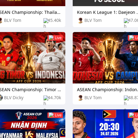
ASEAN Championship: Thailand vs Malaysia
Korean K League 1: Daejeo
BLV Tom
45.40k
BLV Tom
47.0
Live
L
ASEAN Championship: Timor Leste vs Indonesia
ASEAN Champ
BLV Dicky
44.70k
BLV Tom
48.8
Live
L