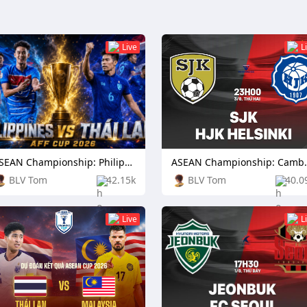
Live
L
ASEAN Championship: Philippines vs Thailand
ASEAN Champio
BLV Tom
42.15k
BLV Tom
40.0
Live
L