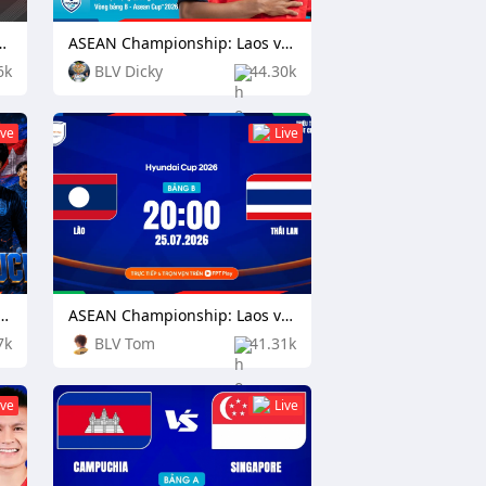
n Citizen vs Football Club Seoul
ASEAN Championship: Laos vs Philippines
6k
BLV Dicky
44.30k
ive
Live
ionship: Indonesia vs Cambodia
ASEAN Championship: Laos vs Thailand
7k
BLV Tom
41.31k
ive
Live