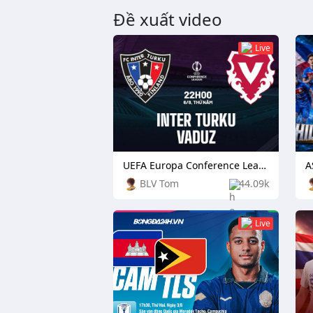
Đề xuất video
Live
UEFA Europa Conference League: TPS Turku vs Independiente Rivadavia
BLV Tom
44.09k
Live