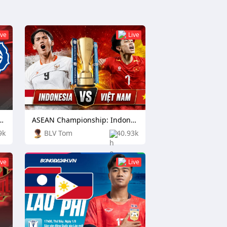
ive
Live
nship: Cambodia vs Laos
ASEAN Championship: Indonesia vs Vietnam
9k
BLV Tom
40.93k
ive
Live