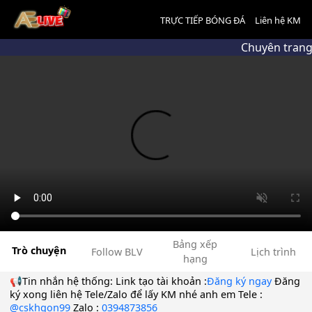
TRỰC TIẾP BÓNG ĐÁ
Liên hệ KM
Chuyên trang
Bảng xếp
Trò chuyện
Follow BLV
Lịch trình
hạng
📢Tin nhắn hệ thống:
Link tạo tài khoản :
Đăng ký ngay
Đăng
ký xong liên hệ Tele/Zalo để lấy KM nhé anh em Tele :
@cskhgon99
Zalo :
0394873856