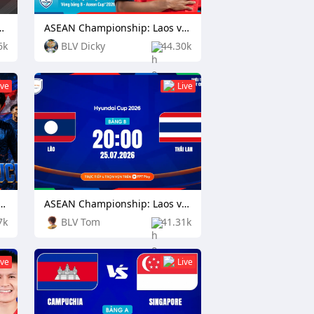
n Citizen vs Football Club Seoul
ASEAN Championship: Laos vs Philippines
6k
BLV Dicky
44.30k
ive
Live
ionship: Indonesia vs Cambodia
ASEAN Championship: Laos vs Thailand
7k
BLV Tom
41.31k
ive
Live