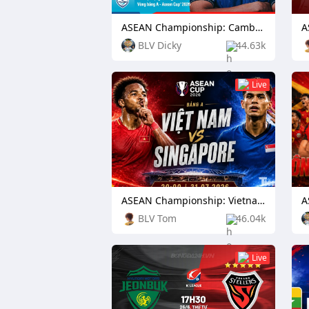
ASEAN Championship: Cambodia vs Timor Leste
BLV Dicky
44.63k
Live
ASEAN Championship: Vietnam vs Singapore
BLV Tom
46.04k
Live