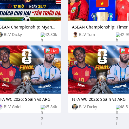
ASEAN Championship: Myanmar vs Malaysia
BLV Dicky
42.80k
BLV Tom
42.9
Live
L
IFA WC 2026: Spain vs ARG
FIFA WC 2026: Spain vs ARG
BLV Gold
45.84k
BLV Dicky
48.5