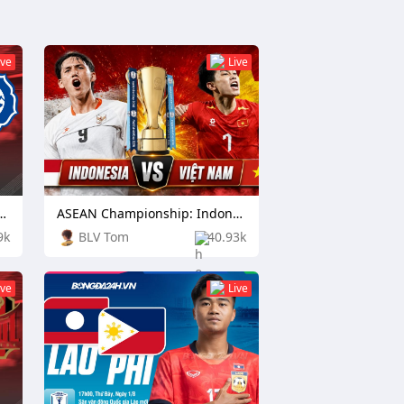
ive
Live
nship: Cambodia vs Laos
ASEAN Championship: Indonesia vs Vietnam
9k
BLV Tom
40.93k
ive
Live