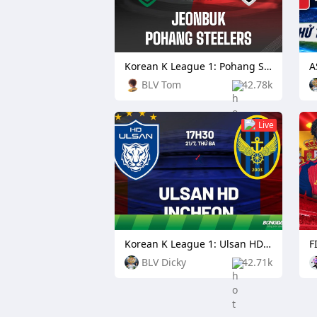
Korean K League 1: Pohang Steelers vs Daejeon Citizen
BLV Tom
42.78k
Live
Korean K League 1: Ulsan HD FC vs Incheon United
F
BLV Dicky
42.71k