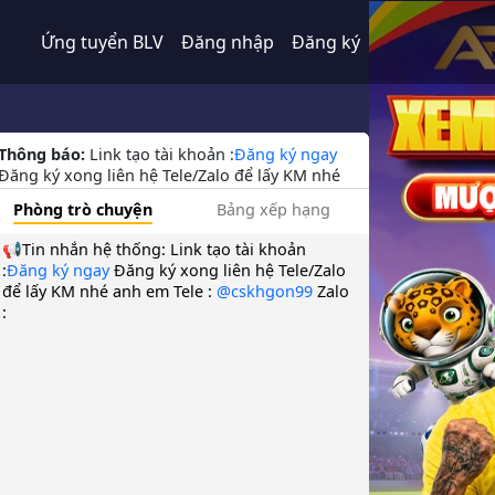
Ứng tuyển BLV
Đăng nhập
Đăng ký
Thông báo:
Link tạo tài khoản :
Đăng ký ngay
Đăng ký xong liên hệ Tele/Zalo để lấy KM nhé
anh em Tele :
@cskhgon99
Zalo :
Phòng trò chuyện
Bảng xếp hạng
📢Tin nhắn hệ thống:
Link tạo tài khoản
:
Đăng ký ngay
Đăng ký xong liên hệ Tele/Zalo
để lấy KM nhé anh em Tele :
@cskhgon99
Zalo
: