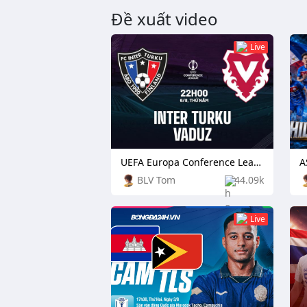
Đề xuất video
Live
UEFA Europa Conference League: TPS Turku vs Independiente Rivadavia
BLV Tom
44.09k
Live