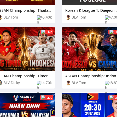
ASEAN Championship: Thailand vs Malaysia
Korean K League 1: Daejeo
BLV Tom
45.40k
BLV Tom
47.0
Live
L
ASEAN Championship: Timor Leste vs Indonesia
ASEAN Champ
BLV Dicky
44.70k
BLV Tom
48.8
Live
L