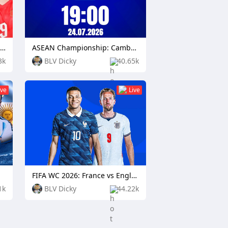
ASEAN Championship: Timor Leste vs Vietnam
ASEAN Championship: Cambodia vs Singapore
3k
BLV Dicky
40.65k
ive
Live
FIFA WC 2026: France vs England
1k
BLV Dicky
44.22k