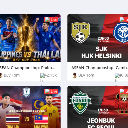
Live
L
ASEAN Championship: Philippines vs Thailand
ASEAN Champio
BLV Tom
42.15k
BLV Tom
40.0
Live
L