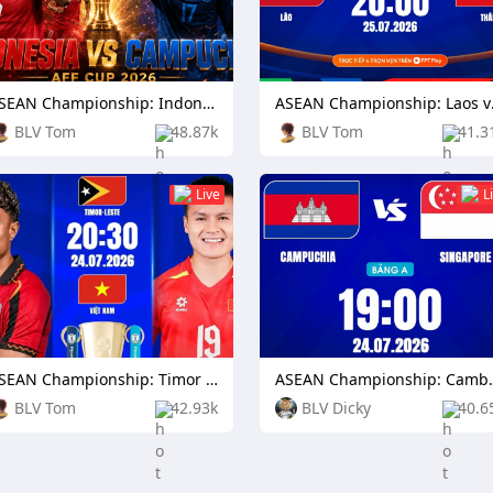
ASEAN Championship: Indonesia vs Cambodia
ASEAN 
BLV Tom
48.87k
BLV Tom
41.3
Live
L
ASEAN Championship: Timor Leste vs Vietnam
ASEAN Champion
BLV Tom
42.93k
BLV Dicky
40.6