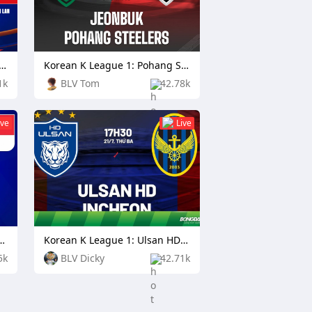
Championship: Laos vs Thailand
Korean K League 1: Pohang Steelers vs Daejeon Citizen
1k
BLV Tom
42.78k
ive
Live
ship: Cambodia vs Singapore
Korean K League 1: Ulsan HD FC vs Incheon United
5k
BLV Dicky
42.71k