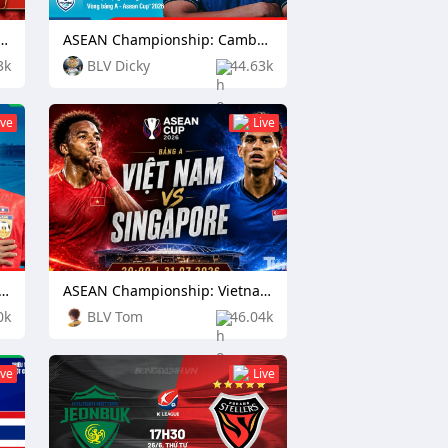
pionship: Indonesia vs Vietnam
ASEAN Championship: Cambodia vs Timor Leste
3k
BLV Dicky
44.63k
ive
Live
hampionship: Laos vs Philippines
ASEAN Championship: Vietnam vs Singapore
0k
BLV Tom
46.04k
ive
Live