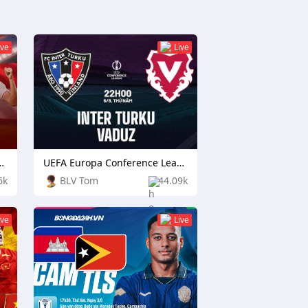
ive
Live
 Singapore vs Indonesia
UEFA Europa Conference League: TPS Turku vs Independiente Rivadavia
6k
BLV Tom
44.09k
ive
Live