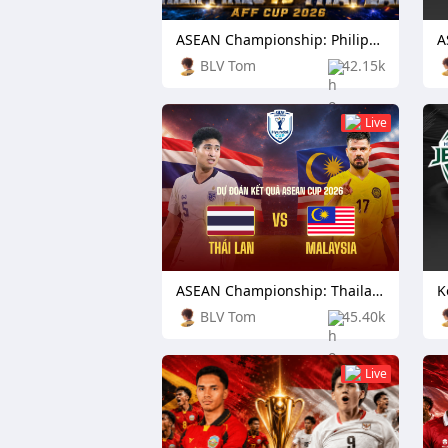
ASEAN Championship: Philippines vs Thailand
BLV Tom
42.15k
Live
ASEAN Championship: Thailand vs Malaysia
BLV Tom
45.40k
Live