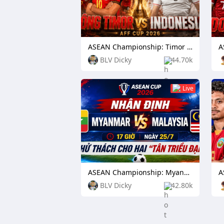
ASEAN Championship: Timor Leste vs Indonesia
BLV Dicky
44.70k
Live
ASEAN Championship: Myanmar vs Malaysia
BLV Dicky
42.80k