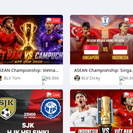
Live
L
ASEAN Championship: Vietnam vs Cambodia
ASEAN Championship:
BLV Tom
48.86k
BLV Dicky
46.6
Live
L