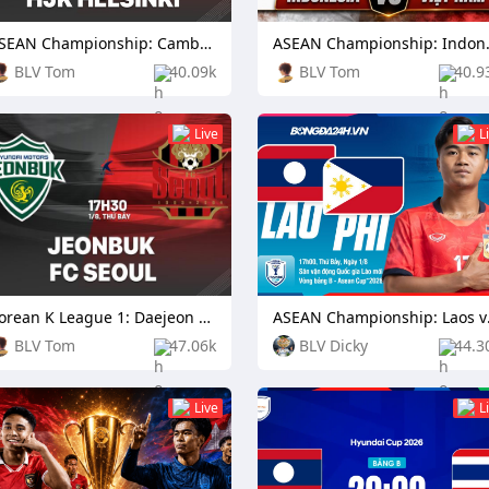
ASEAN Championship: Cambodia vs Laos
ASEAN Cham
BLV Tom
40.09k
BLV Tom
40.9
Live
L
Korean K League 1: Daejeon Citizen vs Football Club Seoul
ASEAN C
BLV Tom
47.06k
BLV Dicky
44.3
Live
L