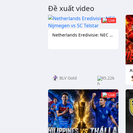
Đề xuất video
Live
Netherlands Eredivisie: NEC Nijmegen vs SC Telstar
BLV Gold
45.22k
Live