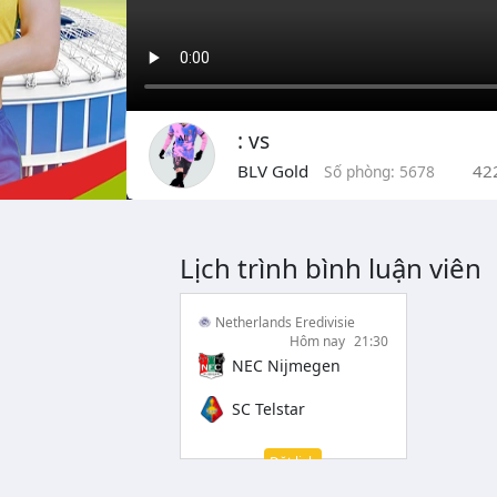
: vs
BLV Gold
42
Số phòng: 5678
Lịch trình bình luận viên
Netherlands Eredivisie
Hôm nay
21:30
NEC Nijmegen
SC Telstar
Đặt lịch