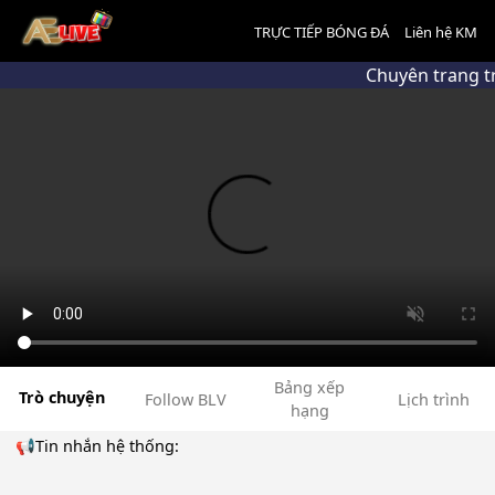
TRỰC TIẾP BÓNG ĐÁ
Liên hệ KM
Chuyên trang t
Bảng xếp
Trò chuyện
Follow BLV
Lịch trình
hạng
📢Tin nhắn hệ thống: