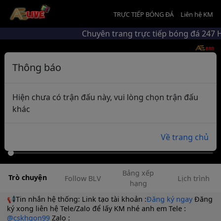
TRỰC TIẾP BÓNG ĐÁ
Liên hệ KM
Chuyên trang trực tiếp bóng đá 247
Thông báo
Hiện chưa có trận đấu này, vui lòng chọn trận đấu
khác
Về trang chủ
Bảng xếp
Trò chuyện
Follow BLV
Lịch trình
hạng
📢Tin nhắn hệ thống:
Link tạo tài khoản :
Đăng ký ngay
Đăng
ký xong liên hệ Tele/Zalo để lấy KM nhé anh em Tele :
@cskhgon99
Zalo :