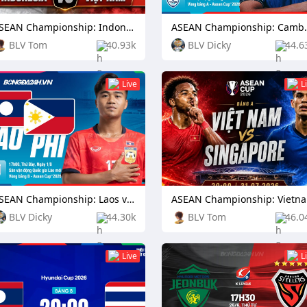
ASEAN Championship: Indonesia vs Vietnam
ASEAN Champions
BLV Tom
40.93k
BLV Dicky
44.6
Live
L
ASEAN Championship: Laos vs Philippines
ASE
BLV Dicky
44.30k
BLV Tom
46.0
Live
L