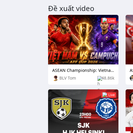
Đề xuất video
Live
ASEAN Championship: Vietnam vs Cambodia
BLV Tom
48.86k
Live