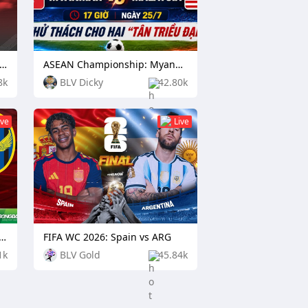
an K League 1: Pohang Steelers vs Daejeon Citizen
ASEAN Championship: Myanmar vs Malaysia
8k
BLV Dicky
42.80k
ive
Live
 League 1: Ulsan HD FC vs Incheon United
FIFA WC 2026: Spain vs ARG
1k
BLV Gold
45.84k