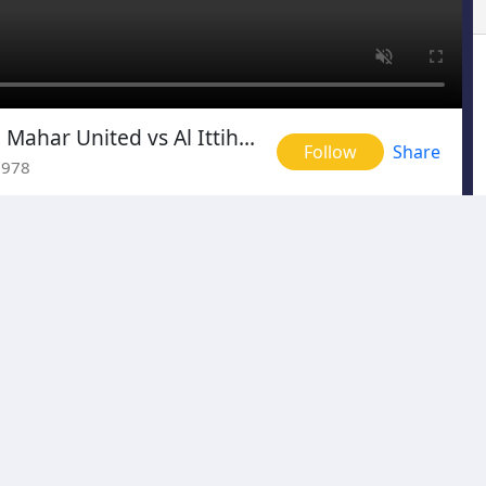
Egyptian Premier League: Mahar United vs Al Ittihad
Follow
Share
5978