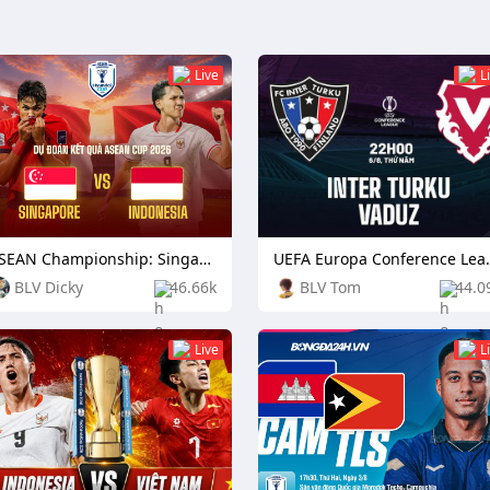
Live
L
ASEAN Championship: Singapore vs Indonesia
UEFA Europa Conference L
BLV Dicky
46.66k
BLV Tom
44.0
Live
L