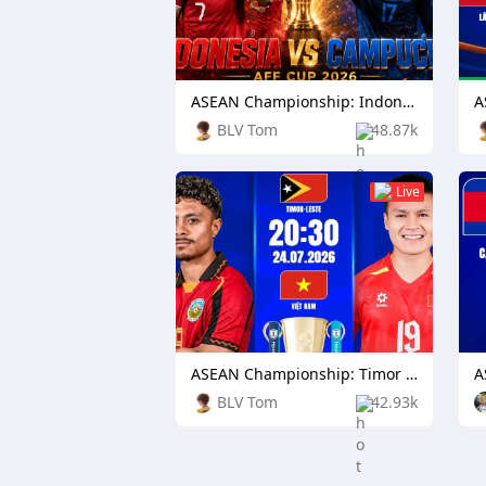
ASEAN Championship: Indonesia vs Cambodia
BLV Tom
48.87k
Live
ASEAN Championship: Timor Leste vs Vietnam
BLV Tom
42.93k