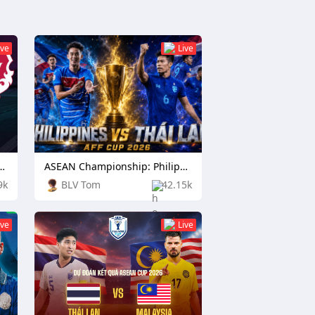
ive
Live
eague: TPS Turku vs Independiente Rivadavia
ASEAN Championship: Philippines vs Thailand
9k
BLV Tom
42.15k
ive
Live