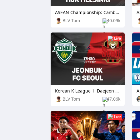
ASEAN Championship: Cambodia vs Laos
BLV Tom
40.09k
Live
Korean K League 1: Daejeon Citizen vs Football Club Seoul
BLV Tom
47.06k
Live