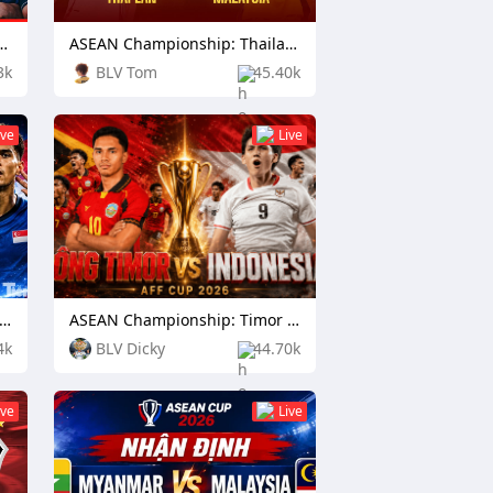
hip: Cambodia vs Timor Leste
ASEAN Championship: Thailand vs Malaysia
3k
BLV Tom
45.40k
ive
Live
AN Championship: Vietnam vs Singapore
ASEAN Championship: Timor Leste vs Indonesia
4k
BLV Dicky
44.70k
ive
Live