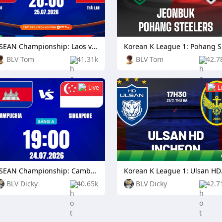
ASEAN Championship: Laos vs Thailand
Kore
BLV Tom
41.31k
BLV Tom
42.7
Live
L
ASEAN Championship: Cambodia vs Singapore
Korean K
BLV Dicky
40.65k
BLV Dicky
42.7